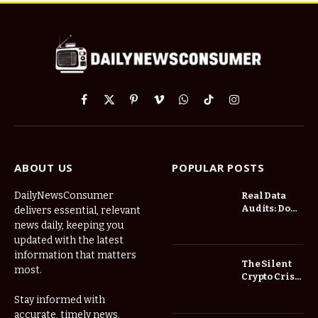
Facebook
X
Pinterest
Vimeo
WhatsApp
TikTok
Instagram
(Twitter)
ABOUT US
POPULAR POSTS
DailyNewsConsumer
Real Data
Audits: Do
delivers essential, relevant
Low Spread
news daily, keeping you
Forex
updated with the latest
Brokers
information that matters
Actually
The Silent
most.
Save You
Crypto Crisis
Fees?
of 2026: Why
Stay informed with
Your Cold
accurate, timely news,
Wallet is No