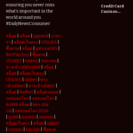
Longer
ensuring you never miss
Credit Card
Enough
what’s important in the
Casinos:
Understanding
world around you.
Deposits and
#DailyNewsConsumer
Withdrawals
สล็อต
|
สล็อต
|
pgzeed
|
บาคา
ร่า
|
สล็อตเว็บตรง
|
UFA365
|
ซื้อหวย
|
สล็อต
|
ยูฟ่าเบท365
|
BetPlay hoy
|
ซื้อหวย
|
UFABET
|
ufabet
|
Sun win
|
ทางเข้า ufabet888
|
สล็อต
|
สล็อต
|
สล็อตเว็บตรง
|
UFA365
|
ufabet
|
ทาง
เข้าufabet
|
ทางเข้าufabet
|
สล็อต
|
4x4bet
|
สล็อตวอเลท
|
แทงบอลโลก
|
แทงบอลโลก
|
ko888 สล็อต
|
kèo nhà
cái
|
แทงบอลโลก 2026
|
go88
|
sunwin
|
sunwin
|
สล็อตเว็บตรง
|
สล็อต
|
ufabet
|
sunwin
|
hitclub
|
ซื้อหวย