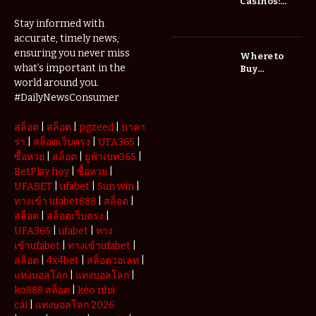
Casinos:
Understanding
Stay informed with
Deposits and
accurate, timely news,
Withdrawals
ensuring you never miss
Where to
what’s important in the
Buy
Authentic
world around you.
UK Foods in
#DailyNewsConsumer
Australia A
Complete
สล็อต
|
สล็อต
|
pgzeed
|
บาคา
Shopping
ร่า
|
สล็อตเว็บตรง
|
UFA365
|
Guide
ซื้อหวย
|
สล็อต
|
ยูฟ่าเบท365
|
BetPlay hoy
|
ซื้อหวย
|
UFABET
|
ufabet
|
Sun win
|
ทางเข้า ufabet888
|
สล็อต
|
สล็อต
|
สล็อตเว็บตรง
|
UFA365
|
ufabet
|
ทาง
เข้าufabet
|
ทางเข้าufabet
|
สล็อต
|
4x4bet
|
สล็อตวอเลท
|
แทงบอลโลก
|
แทงบอลโลก
|
ko888 สล็อต
|
kèo nhà
cái
|
แทงบอลโลก 2026