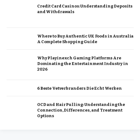
Credit Card Casinos: Understanding Deposits
and Withdrawals
Where to Buy Authentic UK Foods in Australia
A Complete Shopping Guide
Why Playinexch Gaming Platforms Are
Dominating the Entertainment Industry in
2026
6 Beste Vetverbranders Die Echt Werken
OCD and Hair Pulling: Understanding the
Connection, Differences, and Treatment
Options