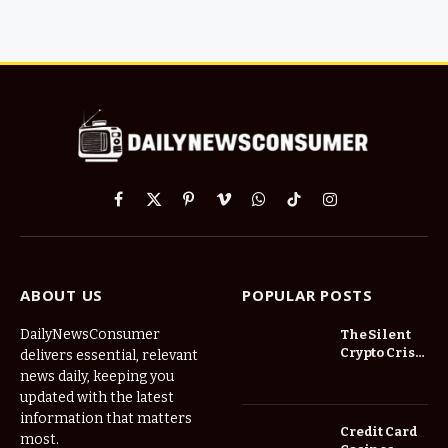
Facebook
X
Pinterest
Vimeo
WhatsApp
TikTok
Instagram
(Twitter)
ABOUT US
POPULAR POSTS
DailyNewsConsumer
The Silent
Crypto Crisis
delivers essential, relevant
of 2026: Why
news daily, keeping you
Your Cold
updated with the latest
Wallet is No
information that matters
Longer
Credit Card
most.
Enough