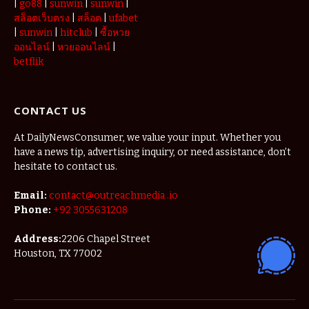
|
go88
|
sunwin
|
sunwin
|
สล็อตเว็บตรง
|
สล็อต
|
ufabet
|
sunwin
|
hitclub
|
ซื้อหวย
ออนไลน์
|
หวยออนไลน์
|
betflik
CONTACT US
At DailyNewsConsumer, we value your input. Whether you
have a news tip, advertising inquiry, or need assistance, don’t
hesitate to contact us.
Email:
contact@outreachmedia .io
Phone:
+92 3055631208
Address:
2206 Chapel Street
Houston, TX 77002