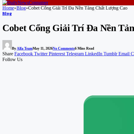
Home
»
Blog
»
Cobet Cổng Giải Trí Đa Nền Tảng Chất Lượng Cao
Blog
Cobet Cổng Giải Trí Đa Nền Tả
By
Alfa Team
May 11, 2026
No Comments
6 Mins Read
Share
Facebook
Twitter
Pinterest
Telegram
LinkedIn
Tumblr
Email
C
Follow Us