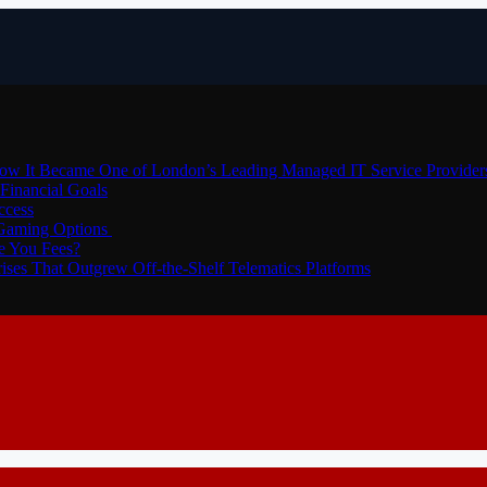
How It Became One of London’s Leading Managed IT Service Provider
Financial Goals
ccess
 Gaming Options
e You Fees?
ses That Outgrew Off-the-Shelf Telematics Platforms