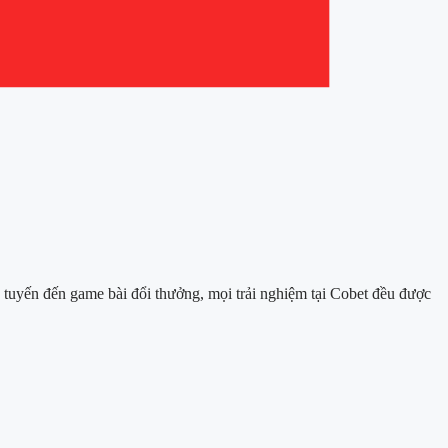
c tuyến đến game bài đổi thưởng, mọi trải nghiệm tại Cobet đều được