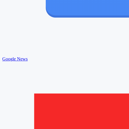
Google News