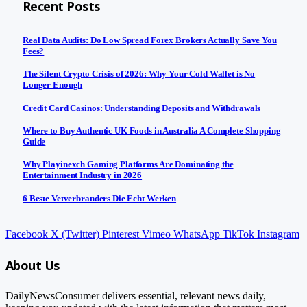
Recent Posts
Real Data Audits: Do Low Spread Forex Brokers Actually Save You
Fees?
The Silent Crypto Crisis of 2026: Why Your Cold Wallet is No
Longer Enough
Credit Card Casinos: Understanding Deposits and Withdrawals
Where to Buy Authentic UK Foods in Australia A Complete Shopping
Guide
Why Playinexch Gaming Platforms Are Dominating the
Entertainment Industry in 2026
6 Beste Vetverbranders Die Echt Werken
Facebook
X (Twitter)
Pinterest
Vimeo
WhatsApp
TikTok
Instagram
About Us
DailyNewsConsumer delivers essential, relevant news daily,