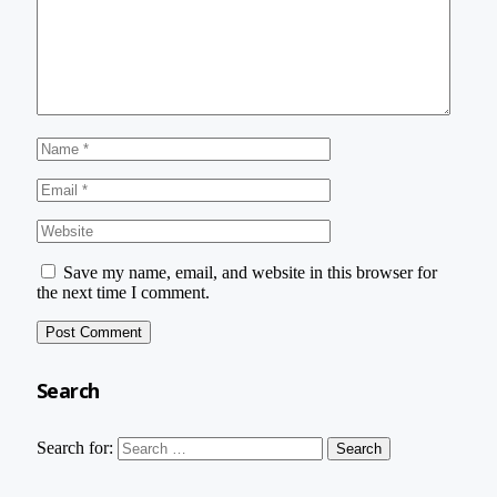
Save my name, email, and website in this browser for
the next time I comment.
Search
Search for: