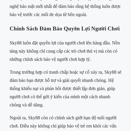
nghệ bảo mật mới nhất để đảm bảo rằng hệ thống luôn được
bảo vệ trước các mối đe dọa từ bên ngoài.
Chính Sách Đảm Bảo Quyền Lợi Người Chơi
Sky88 luôn đặt quyền lợi của người chơi lên hàng đầu. Nền
tảng này không chỉ cung cấp các trò chơi thú vị mà còn có
những chính sách bảo vệ người chơi hợp lý.
Trong trường hợp có tranh chấp hoặc sự cố xảy ra, Sky88 sẽ
đảm bảo bạn được hỗ trợ và giải quyết nhanh chóng. Hệ
thống khiếu nại và phản hồi được thiết lập đơn giản, giúp
người chơi có thể gửi ý kiến của mình một cách nhanh
chóng và dễ dàng.
Ngoài ra, Sky88 còn có chính sách giới hạn độ tuổi người
chơi. Điều này không chỉ giúp bảo vệ trẻ em khỏi các vấn