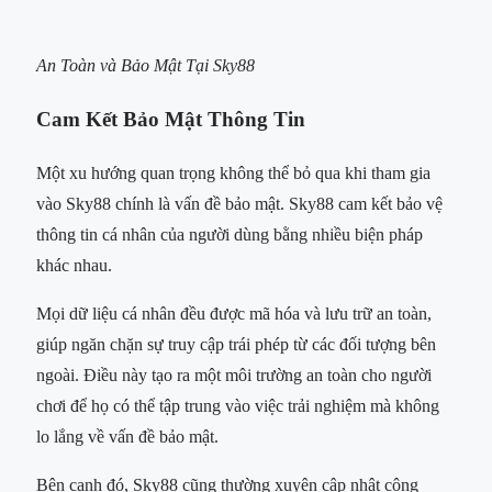
An Toàn và Bảo Mật Tại Sky88
Cam Kết Bảo Mật Thông Tin
Một xu hướng quan trọng không thể bỏ qua khi tham gia
vào Sky88 chính là vấn đề bảo mật. Sky88 cam kết bảo vệ
thông tin cá nhân của người dùng bằng nhiều biện pháp
khác nhau.
Mọi dữ liệu cá nhân đều được mã hóa và lưu trữ an toàn,
giúp ngăn chặn sự truy cập trái phép từ các đối tượng bên
ngoài. Điều này tạo ra một môi trường an toàn cho người
chơi để họ có thể tập trung vào việc trải nghiệm mà không
lo lắng về vấn đề bảo mật.
Bên cạnh đó, Sky88 cũng thường xuyên cập nhật công