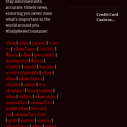
Stay informed with
Your Cold
accurate, timely news,
Wallet is No
Longer
ensuring you never miss
Credit Card
Enough
what’s important in the
Casinos:
Understanding
world around you.
Deposits and
#DailyNewsConsumer
Withdrawals
สล็อต
|
สล็อต
|
pgzeed
|
บาคา
ร่า
|
สล็อตเว็บตรง
|
UFA365
|
ซื้อหวย
|
สล็อต
|
ยูฟ่าเบท365
|
BetPlay hoy
|
ซื้อหวย
|
UFABET
|
ufabet
|
Sun win
|
ทางเข้า ufabet888
|
สล็อต
|
สล็อต
|
สล็อตเว็บตรง
|
UFA365
|
ufabet
|
ทาง
เข้าufabet
|
ทางเข้าufabet
|
สล็อต
|
4x4bet
|
สล็อตวอเลท
|
แทงบอลโลก
|
แทงบอลโลก
|
ko888 สล็อต
|
kèo nhà
cái
|
แทงบอลโลก 2026
|
go88
|
sunwin
|
sunwin
|
สล็อตเว็บตรง
|
สล็อต
|
ufabet