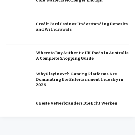
Cold Wallet is No Longer Enough
Credit Card Casinos: Understanding Deposits
and Withdrawals
Where to Buy Authentic UK Foods in Australia
A Complete Shopping Guide
Why Playinexch Gaming Platforms Are
Dominating the Entertainment Industry in
2026
6 Beste Vetverbranders Die Echt Werken