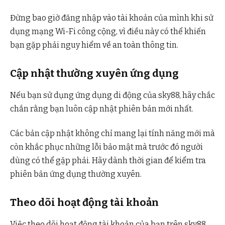
Đừng bao giờ đăng nhập vào tài khoản của mình khi sử
dụng mạng Wi-Fi công cộng, vì điều này có thể khiến
bạn gặp phải nguy hiểm về an toàn thông tin.
Cập nhật thường xuyên ứng dụng
Nếu bạn sử dụng ứng dụng di động của sky88, hãy chắc
chắn rằng bạn luôn cập nhật phiên bản mới nhất.
Các bản cập nhật không chỉ mang lại tính năng mới mà
còn khắc phục những lỗi bảo mật mà trước đó người
dùng có thể gặp phải. Hãy dành thời gian để kiểm tra
phiên bản ứng dụng thường xuyên.
Theo dõi hoạt động tài khoản
Việc theo dõi hoạt động tài khoản của bạn trên sky88