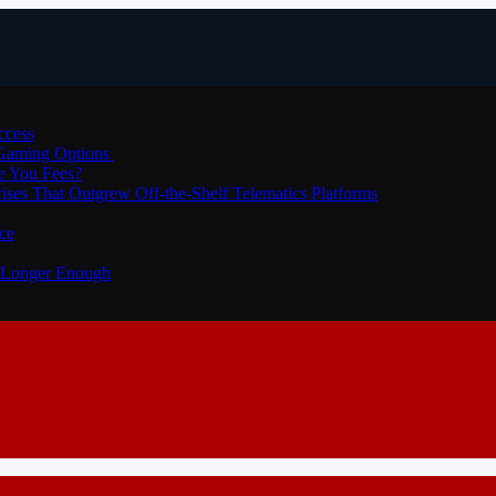
ccess
 Gaming Options
e You Fees?
ses That Outgrew Off-the-Shelf Telematics Platforms
ce
o Longer Enough