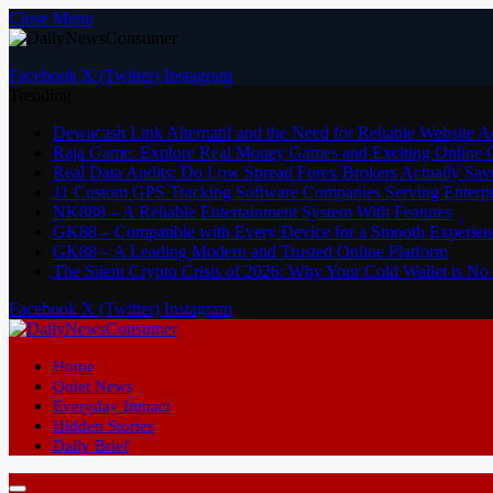
Close Menu
Facebook
X (Twitter)
Instagram
Trending
Dewacash Link Alternatif and the Need for Reliable Website A
Raja Game: Explore Real Money Games and Exciting Online
Real Data Audits: Do Low Spread Forex Brokers Actually Sav
11 Custom GPS Tracking Software Companies Serving Enterpri
NK888 – A Reliable Entertainment System With Features
GK88 – Compatible with Every Device for a Smooth Experien
GK88 – A Leading Modern and Trusted Online Platform
The Silent Crypto Crisis of 2026: Why Your Cold Wallet is N
Facebook
X (Twitter)
Instagram
Home
Quiet News
Everyday Impact
Hidden Stories
Daily Brief