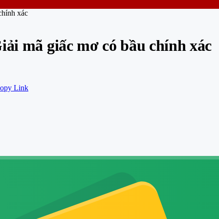
chính xác
iải mã giấc mơ có bầu chính xác
opy Link